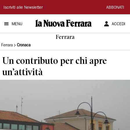
La
Iscriviti alle Newsletter
ABBONATI
Nuova
MENU
ACCEDI
Ferrara
Ferrara
Ferrara
Cronaca
Un contributo per chi apre
un’attività