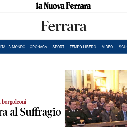
Ferrara
ITALIA MONDO
CRONACA
SPORT
TEMPO LIBERO
VIDEO
SCU
di borgoleoni
a al Suffragio