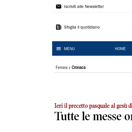
La
Iscriviti alle Newsletter
Nuova
Ferrara
Sfoglia il quotidiano
MENU
HOME
Ferrara
Cronaca
Ieri il precetto pasquale al gesù 
Tutte le messe or