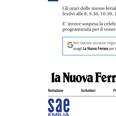
Gli orari delle messe ferial
festivi alle 8, 9.30, 10.30,
E' invece sospesa la celeb
programmata per il venerdì
Non lasciare decidere l'algor
scegli
La Nuova Ferrara
per l
Redazione
Scriveteci
P