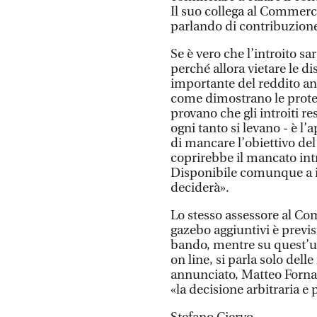
Il suo collega al Commerci
parlando di contribuzione 
Se è vero che l’introito s
perché allora vietare le d
importante del reddito ann
come dimostrano le protest
provano che gli introiti r
ogni tanto si levano - è 
di mancare l’obiettivo de
coprirebbe il mancato intro
Disponibile comunque a i
deciderà».
Lo stesso assessore al Com
gazebo aggiuntivi è previs
bando, mentre su quest’u
on line, si parla solo del
annunciato, Matteo Fornas
«la decisione arbitraria e 