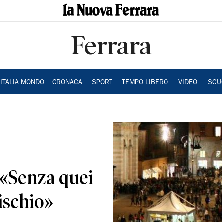
Ferrara
ITALIA MONDO
CRONACA
SPORT
TEMPO LIBERO
VIDEO
SCU
a «Senza quei
ischio»