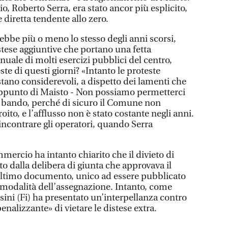
o, Roberto Serra, era stato ancor più esplicito,
diretta tendente allo zero.
arebbe più o meno lo stesso degli anni scorsi,
istese aggiuntive che portano una fetta
uale di molti esercizi pubblici del centro,
e di questi giorni? «Intanto le proteste
estano considerevoli, a dispetto dei lamenti che
l’appunto di Maisto - Non possiamo permetterci
l bando, perché di sicuro il Comune non
ito, e l’afflusso non è stato costante negli anni.
ncontrare gli operatori, quando Serra
mercio ha intanto chiarito che il divieto di
to dalla delibera di giunta che approvava il
ltimo documento, unico ad essere pubblicato
le modalità dell’assegnazione. Intanto, come
ini (Fi) ha presentato un’interpellanza contro
penalizzante» di vietare le distese extra.