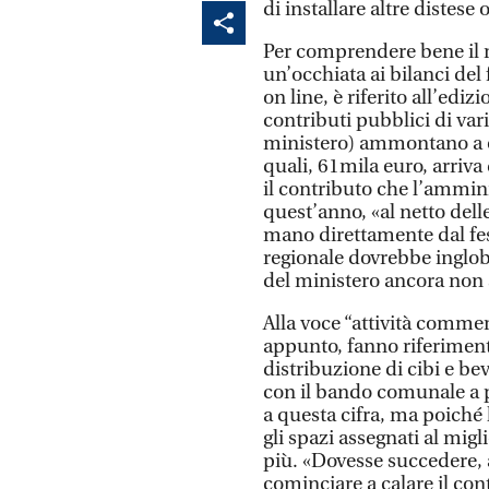
di installare altre distese
Per comprendere bene il 
un’occhiata ai bilanci del f
on line, è riferito all’edi
contributi pubblici di va
ministero) ammontano a ol
quali, 61mila euro, arriva
il contributo che l’ammi
quest’anno, «al netto dell
mano direttamente dal fest
regionale dovrebbe inglob
del ministero ancora non
Alla voce “attività commer
appunto, fanno riferimento
distribuzione di cibi e b
con il bando comunale a p
a questa cifra, ma poiché 
gli spazi assegnati al migl
più. «Dovesse succedere, 
cominciare a calare il co