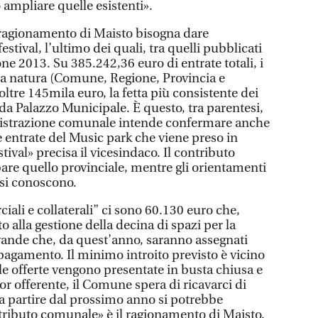
 o ampliare quelle esistenti».
ragionamento di Maisto bisogna dare
estival, l’ultimo dei quali, tra quelli pubblicati
zione 2013. Su 385.242,36 euro di entrate totali, i
ria natura (Comune, Regione, Provincia e
tre 145mila euro, la fetta più consistente dei
 da Palazzo Municipale. È questo, tra parentesi,
nistrazione comunale intende confermare anche
e entrate del Music park che viene preso in
ival» precisa il vicesindaco. Il contributo
are quello provinciale, mentre gli orientamenti
 si conoscono.
ciali e collaterali” ci sono 60.130 euro che,
 alla gestione della decina di spazi per la
evande che, da quest’anno, saranno assegnati
agamento. Il minimo introito previsto è vicino
le offerte vengono presentate in busta chiusa e
ior offerente, il Comune spera di ricavarci di
a partire dal prossimo anno si potrebbe
ntributo comunale» è il ragionamento di Maisto.