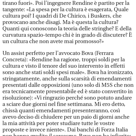
tirano fuori». Poi l’ingegnere Rendine è partito per la
tangente: «La spesa per la cultura è esagerata, Quale
cultura poi? I quadri di De Chirico, i Buskers, che
provocano anche disagi. Ma è questa la cultura?
Quanti qui conoscono la teoria delle stringhe? E della
curvatura spazio-tempo chi è in grado di discutere? È
un cultura che non avete mai promosso?»
Un assist perfetto per l’avvocato Bova (Ferrara
Concreta): «Rendine ha ragione, troppi soldi per la
cultura e visto il tenore del suo intervento in effetti
sono anche stati soldi spesi male». Bova ha ironizzato,
stringatamente, anche sulla scarsità di emendamenti
presentati dalle opposizioni (uno solo di M5S che non
era tecnicamente presentabile ed è stato convertito in
risoluzione): «Vi ringrazio perché sono potuto andare
a sciare due giorni nel fine settimana. Mi ero detto,
chissà quanti emendamenti presenteranno, così
avevo deciso di chiudere per un paio di giorni anche
la mia attività per poter studiare tutte le vostre
proposte e invece niente». Dai banchi di Forza Italia