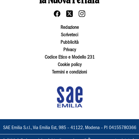
Redazione
Scriveteci
Pubblicità
Privacy
Codice Etico e Modello 231
Cookie policy
Termini e condizioni
SAE Emilia S.r.l., Via Emilia Est, 985 – 41122, Modena – PI 04155780366