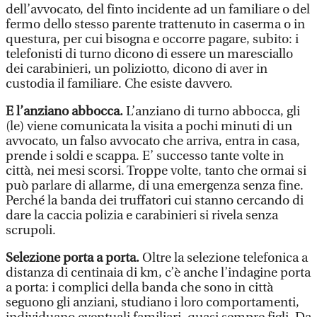
dell’avvocato, del finto incidente ad un familiare o del
fermo dello stesso parente trattenuto in caserma o in
questura, per cui bisogna e occorre pagare, subito: i
telefonisti di turno dicono di essere un maresciallo
dei carabinieri, un poliziotto, dicono di aver in
custodia il familiare. Che esiste davvero.
E l’anziano abbocca.
L’anziano di turno abbocca, gli
(le) viene comunicata la visita a pochi minuti di un
avvocato, un falso avvocato che arriva, entra in casa,
prende i soldi e scappa. E’ successo tante volte in
città, nei mesi scorsi. Troppe volte, tanto che ormai si
può parlare di allarme, di una emergenza senza fine.
Perché la banda dei truffatori cui stanno cercando di
dare la caccia polizia e carabinieri si rivela senza
scrupoli.
Selezione porta a porta.
Oltre la selezione telefonica a
distanza di centinaia di km, c’è anche l’indagine porta
a porta: i complici della banda che sono in città
seguono gli anziani, studiano i loro comportamenti,