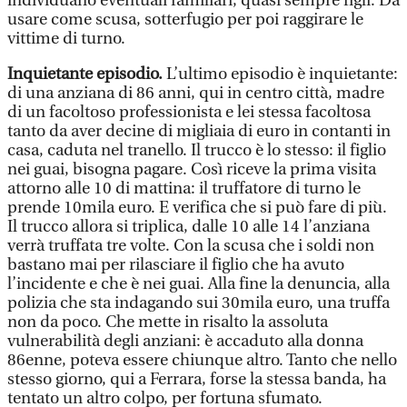
individuano eventuali familiari, quasi sempre figli. Da
usare come scusa, sotterfugio per poi raggirare le
vittime di turno.
Inquietante episodio.
L’ultimo episodio è inquietante:
di una anziana di 86 anni, qui in centro città, madre
di un facoltoso professionista e lei stessa facoltosa
tanto da aver decine di migliaia di euro in contanti in
casa, caduta nel tranello. Il trucco è lo stesso: il figlio
nei guai, bisogna pagare. Così riceve la prima visita
attorno alle 10 di mattina: il truffatore di turno le
prende 10mila euro. E verifica che si può fare di più.
Il trucco allora si triplica, dalle 10 alle 14 l’anziana
verrà truffata tre volte. Con la scusa che i soldi non
bastano mai per rilasciare il figlio che ha avuto
l’incidente e che è nei guai. Alla fine la denuncia, alla
polizia che sta indagando sui 30mila euro, una truffa
non da poco. Che mette in risalto la assoluta
vulnerabilità degli anziani: è accaduto alla donna
86enne, poteva essere chiunque altro. Tanto che nello
stesso giorno, qui a Ferrara, forse la stessa banda, ha
tentato un altro colpo, per fortuna sfumato.