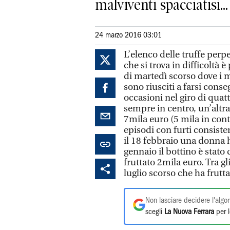
malviventi spacciatisi...
24 marzo 2016 03:01
L’elenco delle truffe perpe
che si trova in difficoltà
di martedì scorso dove i m
sono riusciti a farsi conse
occasioni nel giro di quat
sempre in centro, un’altra 
7mila euro (5 mila in conta
episodi con furti consist
il 18 febbraio una donna h
gennaio il bottino è stato
fruttato 2mila euro. Tra gl
luglio scorso che ha frutt
Non lasciare decidere l'algor
scegli
La Nuova Ferrara
per l