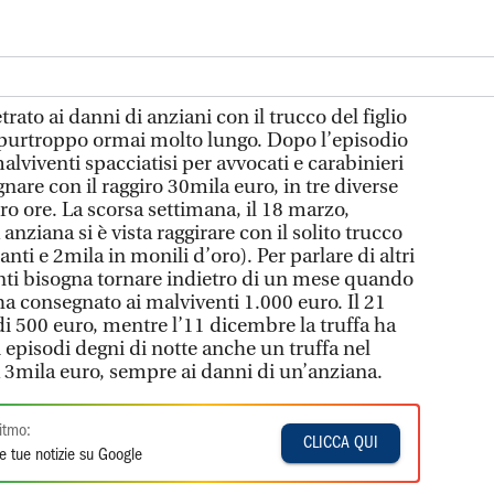
trato ai danni di anziani con il trucco del figlio
 è purtroppo ormai molto lungo. Dopo l’episodio
alviventi spacciatisi per avvocati e carabinieri
gnare con il raggiro 30mila euro, in tre diverse
tro ore. La scorsa settimana, il 18 marzo,
anziana si è vista raggirare con il solito trucco
nti e 2mila in monili d’oro). Per parlare di altri
enti bisogna tornare indietro di un mese quando
a consegnato ai malviventi 1.000 euro. Il 21
 di 500 euro, mentre l’11 dicembre la truffa ha
i episodi degni di notte anche un truffa nel
a 3mila euro, sempre ai danni di un’anziana.
itmo:
CLICCA QUI
e tue notizie su Google