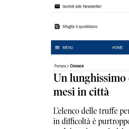
La
Iscriviti alle Newsletter
Nuova
Ferrara
Sfoglia il quotidiano
MENU
HOME
Ferrara
Cronaca
Un lunghissimo e
mesi in città
L’elenco delle truffe pe
in difficoltà è purtrop