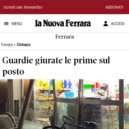
La
Iscriviti alle Newsletter
ABBONATI
Nuova
MENU
ACCEDI
Ferrara
Ferrara
Ferrara
Cronaca
Guardie giurate le prime sul
posto