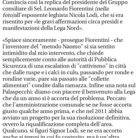
Comincia così la replica del presidente del Gruppo
consiliare di Sel, Leonardo Fiorentini
(nella
foto)
all’esponente leghista Nicola Lodi, che si era
risentito per «le gravi affermazioni circa presìdi e
manifestazioni della Lega Nord».
«Spiace sinceramente - prosegue Fiorentini - che
l'inventore del "metodo Naomo" si sia sentito
intimidito dal mio intervento, che chiede
semplicemente conto alle autorità di Pubblica
Sicurezza di una escalation di "cattivismo" in città
che dalle ruspe e i calci in culo, passando per ronde e
rondine varie, pare sia passato alle "collette
alimentari" condite dalla ramazza. Infine una nota sul
Palaspecchi: diamo con piacere il benvenuto alla Lega
che da un anno si è accorta del problema. Peccato
che l'amministrazione comunale se ne fosse accorta
giusto qualche anno prima, e che nel 2011 abbia
avviato un progetto per la sua risoluzione definitiva,
ovvero la riqualificazione completa dell'area.
Qualcuno, si figuri Signor Lodi, se ne era accorto
anche ai tempi in cui fu costruito, ma è un'altra