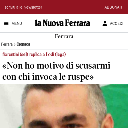
La
Iscriviti alle Newsletter
ABBONATI
Nuova
MENU
ACCEDI
Ferrara
Ferrara
Ferrara
Cronaca
fiorentini (sel) replica a Lodi (lega)
«Non ho motivo di scusarmi
con chi invoca le ruspe»