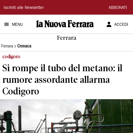
La
Iscriviti alle Newsletter
ABBONATI
Nuova
MENU
ACCEDI
Ferrara
Ferrara
Ferrara
Cronaca
codigoro
Si rompe il tubo del metano: il
rumore assordante allarma
Codigoro