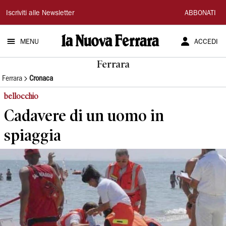
La
Iscriviti alle Newsletter
ABBONATI
Nuova
MENU
ACCEDI
Ferrara
Ferrara
Ferrara
Cronaca
bellocchio
Cadavere di un uomo in
spiaggia