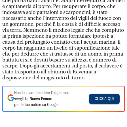
che poi ha dato l’allarme. Sono intervenuti carabinieri
e capitaneria di porto. Per recuperare il corpo, che
indossava solo pantaloni e scarponcini, è stato
necessario anche l’intervento dei vigili del fuoco con
un gommone, perché lì la costa è di difficile accesso
via terra. Nemmeno il medico legale che ha compiuto
la prima ispezione ha potuto formulare ipotesi: a
causa del prolungato contatto con l'acqua marina, il
corpo ha raggiunto un livello di saponificazione tale
che per dedurre che si trattasse di un uomo, in prima
battuta ci si è dovuti basare su altezza e numero di
scarpe. Dopo gli accertamenti sul posto, il cadavere è
stato trasportato all'obitorio di Ravenna a
disposizione del magistrato di turno.
Non lasciare decidere l'algoritmo:
CLICCA QUI
scegli
La Nuova Ferrara
per le tue notizie su Google