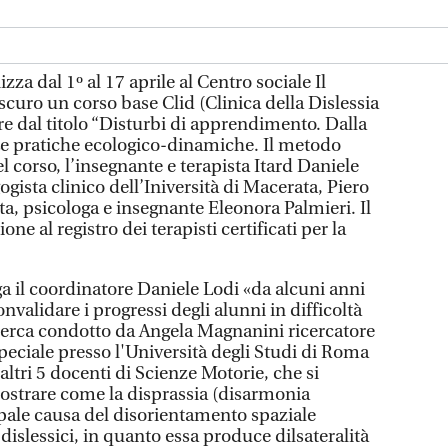
izza dal 1º al 17 aprile al Centro sociale Il
curo un corso base Clid (Clinica della Dislessia
ore dal titolo “Disturbi di apprendimento. Dalla
Le pratiche ecologico-dinamiche. Il metodo
l corso, l’insegnante e terapista Itard Daniele
ogista clinico dell’Iniversità di Macerata, Piero
ta, psicologa e insegnante Eleonora Palmieri. Il
zione al registro dei terapisti certificati per la
ega il coordinatore Daniele Lodi «da alcuni anni
nvalidare i progressi degli alunni in difficoltà
icerca condotto da Angela Magnanini ricercatore
peciale presso l'Università degli Studi di Roma
altri 5 docenti di Scienze Motorie, che si
mostrare come la disprassia (disarmonia
ipale causa del disorientamento spaziale
 dislessici, in quanto essa produce dilsateralità