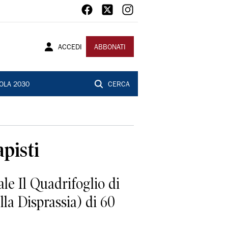
ACCEDI
ABBONATI
OLA 2030
CERCA
apisti
ale Il Quadrifoglio di
lla Disprassia) di 60