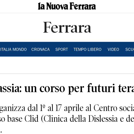
Ferrara
ITALIA MONDO
CRONACA
SPORT
TEMPO LIBERO
VIDEO
SCU
assia: un corso per futuri ter
ganizza dal 1º al 17 aprile al Centro soci
 base Clid (Clinica della Dislessia e de
.