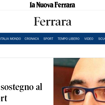
Ferrara
ITALIA MONDO
CRONACA
SPORT
TEMPO LIBERO
VIDEO
SCU
 sostegno al
rt