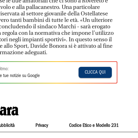
 le due amatoriali che ci sono a Rovereto e
avolo e alla pallacanestro. Una particolare
servata al settore giovanile della Ostellatese
ero tanti bambini di tutte le età. «Un ulteriore
 concludendo il sindaco Marchi - sarà erogato
in regola con la normativa che impone l'utilizzo
tori negli impianti sportivi». In questo senso il
 allo Sport, Davide Bonora si è attivato al fine
formazione adeguati.
itmo:
CLICCA QUI
e tue notizie su Google
ubblicità
Privacy
Codice Etico e Modello 231