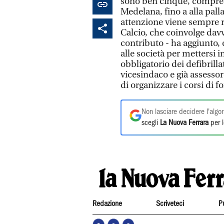
sono ben cinque, comprese
Medelana, fino a alla pall
attenzione viene sempre ri
Calcio, che coinvolge davv
contributo - ha aggiunto,
alle società per mettersi 
obbligatorio dei defibrilla
vicesindaco e già assessore
di organizzare i corsi di 
Non lasciare decidere l'algor
scegli
La Nuova Ferrara
per l
Redazione
Scriveteci
P