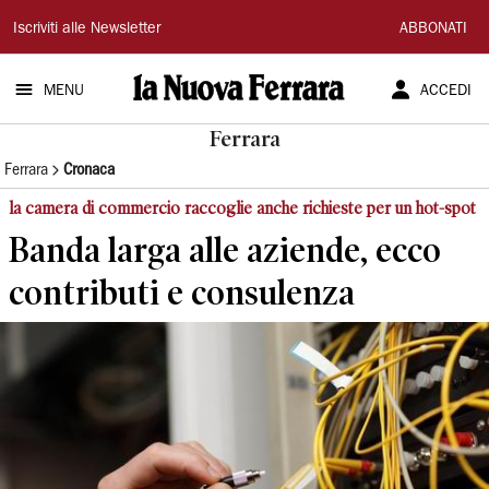
La
Iscriviti alle Newsletter
ABBONATI
Nuova
MENU
ACCEDI
Ferrara
Ferrara
Ferrara
Cronaca
la camera di commercio raccoglie anche richieste per un hot-spot
Banda larga alle aziende, ecco
contributi e consulenza