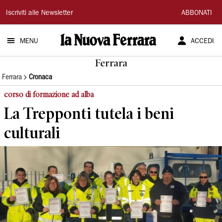
La
Iscriviti alle Newsletter
ABBONATI
Nuova
MENU
ACCEDI
Ferrara
Ferrara
Ferrara
Cronaca
corso di formazione ad alba
La Trepponti tutela i beni
culturali