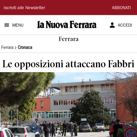
La
Iscriviti alle Newsletter
ABBONATI
Nuova
MENU
ACCEDI
Ferrara
Ferrara
Ferrara
Cronaca
Le opposizioni attaccano Fabbri