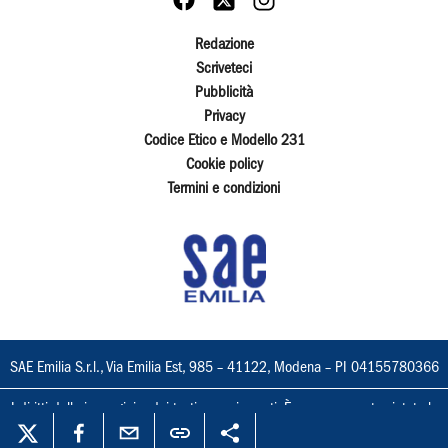
Redazione
Scriveteci
Pubblicità
Privacy
Codice Etico e Modello 231
Cookie policy
Termini e condizioni
SAE Emilia S.r.l., Via Emilia Est, 985 – 41122, Modena – PI 04155780366
I diritti delle immagini e dei testi sono riservati. È espressamente vietata la
loro riproduzione con qualsiasi mezzo e l'adattamento totale o parziale.