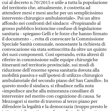
cui al decreto n.70/2015 e utile a tutta la popolazione
del territorio che, attualmente, è costretta ad
attendere mesi e mesi anche per un semplicissimo
intervento chirurgico ambulatoriale». Poi un altro
affondo nei confronti del sindaco: «Propinando al
grosso pubblico lezioncine confuse di legislazione
sanitaria - spiegano Gelli e le forze che hanno firmato
il documento - , evita di convocare la Commissione
Speciale Sanità comunale, nonostante la richiesta di
convocazione sia stata sottoscritta da oltre un quinto
dei suoi componenti. Così operando, evita altresì di
riferire in commissione sulle equipe chirurgiche
itineranti nel territorio provinciale, sui modi di
riduzione dell’enorme spesa sanitaria dovuta alla
mobilità passiva e sull’ipotesi di utilizzo chirurgico
ambulatoriale del secondo piano del San Camillo». In
questo modo il sindaco, si ribadisce nella nota
«impedisce anche alla minoranza consiliare di
intervenire nel merito con cognizione di causa. Se
Mezzogori si mette di traverso al terzo piano per
difendere la legalità e la democrazia (troppo presto le