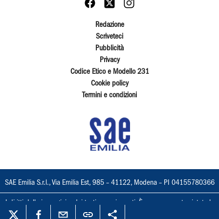
Redazione
Scriveteci
Pubblicità
Privacy
Codice Etico e Modello 231
Cookie policy
Termini e condizioni
SAE Emilia S.r.l., Via Emilia Est, 985 – 41122, Modena – PI 04155780366
I diritti delle immagini e dei testi sono riservati. È espressamente vietata la
loro riproduzione con qualsiasi mezzo e l'adattamento totale o parziale.