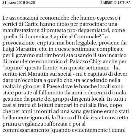
31 marzo 2016 04:20
2 MINUTI DI LETTURA
Le associazioni economiche che hanno espresso i
vertici di Carife hanno titolo per patrocinare una
manifestazione di protesta pro-risparmiatori, come
quella di domenica 3 aprile al Comunale? La
provocazione, criptata ma ben leggibile, proviene da
Luigi Marattin, che in queste settimane complicate
per il governo sui rimborsi sta usando il suo incarico
di consulente economico di Palazzo Chigi anche per
“coprire” questo fronte. «In queste settimane - ha
scritto ieri Marattin sui social - mi è capitato di dover
dare un’occhiata a quello che sta accadendo nella
realtà in giro per il Paese dove le banche locali sono
state portate al fallimento da anni o decenni di mala
gestione da parte dei gruppi dirigenti locali. In tutti i
casi si tratta di istituti bancari in cui alla fine, dopo
che per anni i moniti ad una sana gestione erano stati
bellamente ignorati, la Banca d’Italia è stata costretta
prima a vigilanza rafforzata e poi al
commissariamento (quando evidentemente i danni