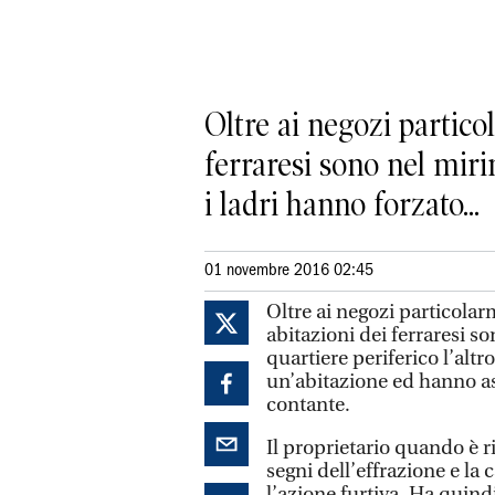
Oltre ai negozi partico
ferraresi sono nel mirin
i ladri hanno forzato...
01 novembre 2016 02:45
Oltre ai negozi particolar
abitazioni dei ferraresi s
quartiere periferico l’altr
un’abitazione ed hanno as
contante.
Il proprietario quando è r
segni dell’effrazione e l
l’azione furtiva. Ha quind