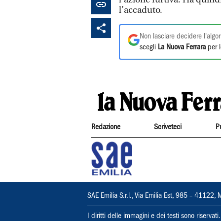
l’accaduto.
Non lasciare decidere l'algor
scegli
La Nuova Ferrara
per l
Redazione
Scriveteci
P
SAE Emilia S.r.l., Via Emilia Est, 985 – 411
I diritti delle immagini e dei testi sono riserva