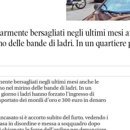
larmente bersagliati negli ultimi mesi a
o delle bande di ladri. In un quartiere p
mente bersagliati negli ultimi mesi anche le
ono nel mirino delle bande di ladri. In un
o giorno i ladri hanno forzato l’ingresso di
portato dei monili d’oro e 300 euro in denaro
incasato si è accorto subito del furto, vedendo i
a casa in disordine e messa a soqquadro dopo
i chiamato le forze dell’ordine per denunciare