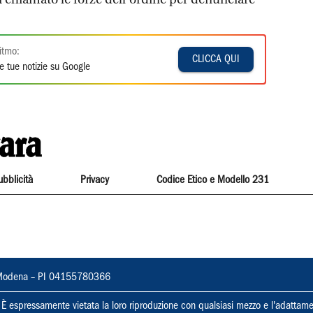
itmo:
CLICCA QUI
e tue notizie su Google
ubblicità
Privacy
Codice Etico e Modello 231
22, Modena – PI 04155780366
ti. È espressamente vietata la loro riproduzione con qualsiasi mezzo e l'adattame