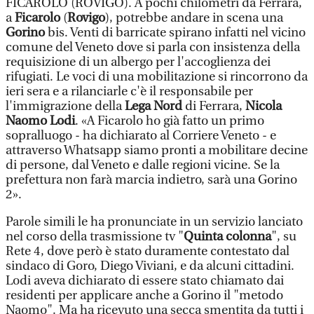
FICAROLO (ROVIGO). A pochi chilometri da Ferrara,
a
Ficarolo
(
Rovigo
), potrebbe andare in scena una
Gorino
bis. Venti di barricate spirano infatti nel vicino
comune del Veneto dove si parla con insistenza della
requisizione di un albergo per l'accoglienza dei
rifugiati. Le voci di una mobilitazione si rincorrono da
ieri sera e a rilanciarle c'è il responsabile per
l'immigrazione della
Lega Nord
di Ferrara,
Nicola
Naomo Lodi
. «A Ficarolo ho già fatto un primo
sopralluogo - ha dichiarato al Corriere Veneto - e
attraverso Whatsapp siamo pronti a mobilitare decine
di persone, dal Veneto e dalle regioni vicine. Se la
prefettura non farà marcia indietro, sarà una Gorino
2».
Parole simili le ha pronunciate in un servizio lanciato
nel corso della trasmissione tv "
Quinta colonna
", su
Rete 4, dove però è stato duramente contestato dal
sindaco di Goro, Diego Viviani, e da alcuni cittadini.
Lodi aveva dichiarato di essere stato chiamato dai
residenti per applicare anche a Gorino il "metodo
Naomo". Ma ha ricevuto una secca smentita da tutti i