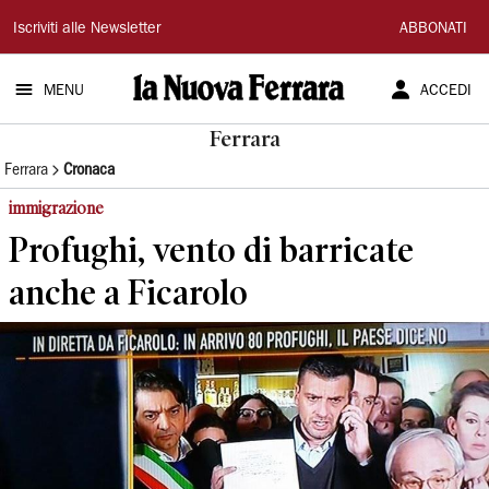
La
Iscriviti alle Newsletter
ABBONATI
Nuova
MENU
ACCEDI
Ferrara
Ferrara
Ferrara
Cronaca
immigrazione
Profughi, vento di barricate
anche a Ficarolo