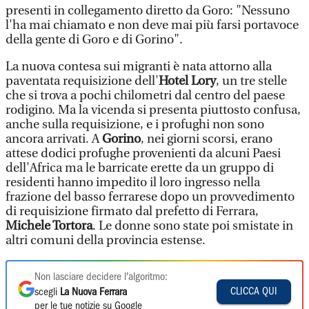
presenti in collegamento diretto da Goro: "Nessuno
l'ha mai chiamato e non deve mai più farsi portavoce
della gente di Goro e di Gorino".
La nuova contesa sui migranti è nata attorno alla
paventata requisizione dell'
Hotel Lory
, un tre stelle
che si trova a pochi chilometri dal centro del paese
rodigino. Ma la vicenda si presenta piuttosto confusa,
anche sulla requisizione, e i profughi non sono
ancora arrivati. A
Gorino
, nei giorni scorsi, erano
attese dodici profughe provenienti da alcuni Paesi
dell'Africa ma le barricate erette da un gruppo di
residenti hanno impedito il loro ingresso nella
frazione del basso ferrarese dopo un provvedimento
di requisizione firmato dal prefetto di Ferrara,
Michele Tortora
. Le donne sono state poi smistate in
altri comuni della provincia estense.
Non lasciare decidere l'algoritmo:
CLICCA QUI
scegli
La Nuova Ferrara
per le tue notizie su Google