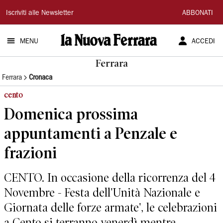
La
Iscriviti alle Newsletter
ABBONATI
Nuova
MENU
ACCEDI
Ferrara
Ferrara
Ferrara
Cronaca
cento
Domenica prossima
appuntamenti a Penzale e
frazioni
CENTO. In occasione della ricorrenza del 4
Novembre - Festa dell'Unità Nazionale e
Giornata delle forze armate', le celebrazioni
a Cento si terranno venerdì mentre