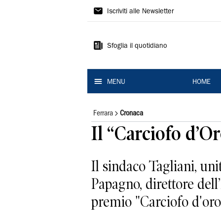
La
Iscriviti alle Newsletter
Nuova
Ferrara
Sfoglia il quotidiano
MENU
HOME
Ferrara
Cronaca
Il “Carciofo d’O
Il sindaco Tagliani, un
Papagno, direttore dell
premio "Carciofo d'oro 2