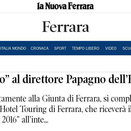
Ferrara
ITALIA MONDO
CRONACA
SPORT
TEMPO LIBERO
VIDEO
SCU
ro” al direttore Papagno dell
itamente alla Giunta di Ferrara, si com
’Hotel Touring di Ferrara, che riceverà i
016" all'inte...