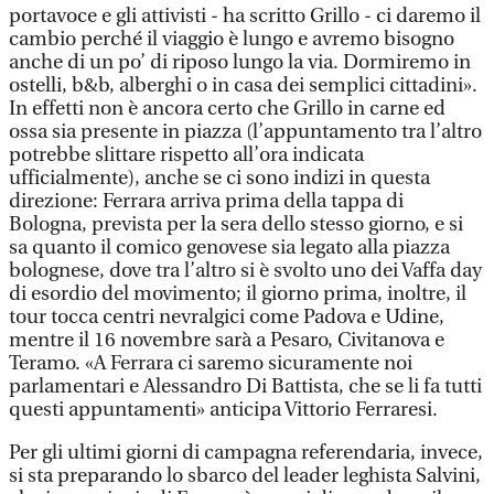
portavoce e gli attivisti - ha scritto Grillo - ci daremo il
cambio perché il viaggio è lungo e avremo bisogno
anche di un po’ di riposo lungo la via. Dormiremo in
ostelli, b&b, alberghi o in casa dei semplici cittadini».
In effetti non è ancora certo che Grillo in carne ed
ossa sia presente in piazza (l’appuntamento tra l’altro
potrebbe slittare rispetto all’ora indicata
ufficialmente), anche se ci sono indizi in questa
direzione: Ferrara arriva prima della tappa di
Bologna, prevista per la sera dello stesso giorno, e si
sa quanto il comico genovese sia legato alla piazza
bolognese, dove tra l’altro si è svolto uno dei Vaffa day
di esordio del movimento; il giorno prima, inoltre, il
tour tocca centri nevralgici come Padova e Udine,
mentre il 16 novembre sarà a Pesaro, Civitanova e
Teramo. «A Ferrara ci saremo sicuramente noi
parlamentari e Alessandro Di Battista, che se li fa tutti
questi appuntamenti» anticipa Vittorio Ferraresi.
Per gli ultimi giorni di campagna referendaria, invece,
si sta preparando lo sbarco del leader leghista Salvini,