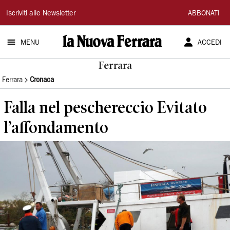
La
Iscriviti alle Newsletter
ABBONATI
Nuova
MENU
ACCEDI
Ferrara
Ferrara
Ferrara
Cronaca
Falla nel peschereccio Evitato
l’affondamento