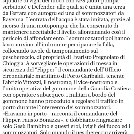
squadre di vigili del fuoco con APS (auto-pompa-
serbatoio) e Defender, alle quali si è unita una terza
da Ferrara con autogru ed una di sommozzatori da
Ravenna. L’entrata dell’acqua è stata imitata, grazie al
ricorso di una motopompa, che ha consentito di
mantenere accettabile il livello, allontanando così il
pericolo di affondamento. I sommozzatori poi hanno
lavorato sino all’imbrunire per riparare la falla,
collocando tavole di tamponamento sul
peschereccio, di proprietà di Evaristo Pregnolato di
Chioggia. A sorvegliare le operazioni di messa in
sicurezza del “Flipper” il comandante dell’Ufficio
circondariale marittimo di Porto Garibaldi, tenente
Fabrizio Vittozzi, il nostromo, il vice-nostromo e
l’unità operativa del gommone della Guardia Costiera
con operatore subacqueo. I militari a bordo del
gommone hanno proceduto a regolare il traffico in
porto durante l’intervento dei sommozzatori.
«Eravamo in porto – racconta il comandante del
Flipper, Fausto Bonazza -, e dobbiamo ringraziare
solo Gesù Bambino e questi eroi, i vigili del fuoco ed i
sommozzatori. Solo quando il peschereccio arriverà