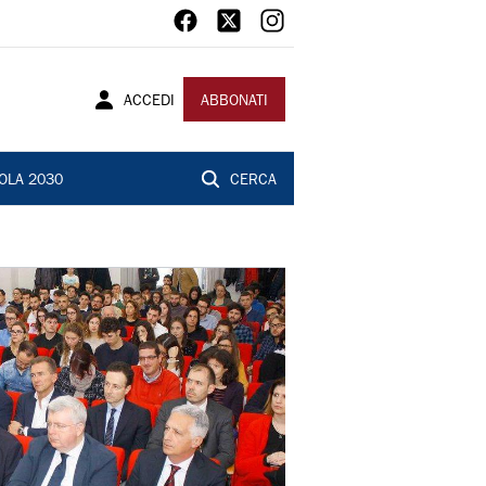
ACCEDI
ABBONATI
OLA 2030
CERCA