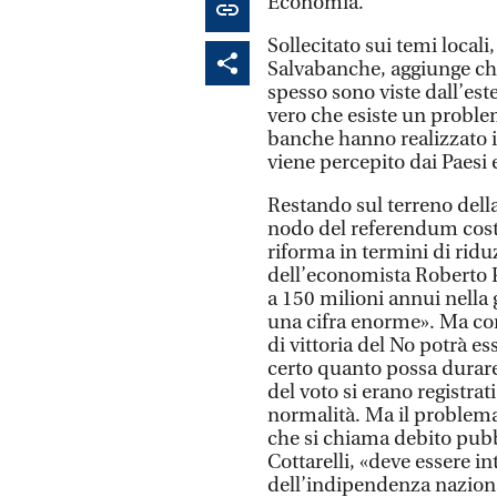
Economia.
Sollecitato sui temi locali,
Salvabanche, aggiunge che
spesso sono viste dall’este
vero che esiste un proble
banche hanno realizzato 
viene percepito dai Paesi e
Restando sul terreno della 
nodo del referendum costi
riforma in termini di rid
dell’economista Roberto P
a 150 milioni annui nella
una cifra enorme». Ma com
di vittoria del No potrà e
certo quanto possa durare
del voto si erano registrat
normalità. Ma il problema
che si chiama debito pubbl
Cottarelli, «deve essere i
dell’indipendenza naziona