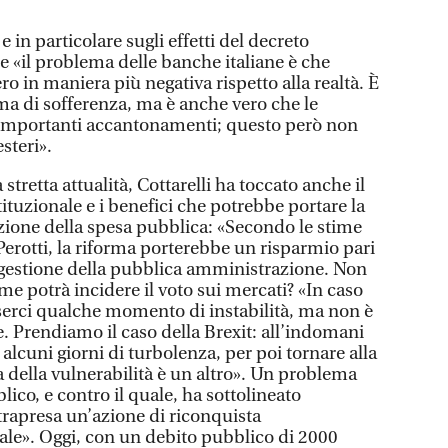
 e in particolare sugli effetti del decreto
 «il problema delle banche italiane è che
ro in maniera più negativa rispetto alla realtà. È
ma di sofferenza, ma è anche vero che le
importanti accantonamenti; questo però non
steri».
stretta attualità, Cottarelli ha toccato anche il
tuzionale e i benefici che potrebbe portare la
uzione della spesa pubblica: «Secondo le stime
erotti, la riforma porterebbe un risparmio pari
 gestione della pubblica amministrazione. Non
e potrà incidere il voto sui mercati? «In caso
sserci qualche momento di instabilità, ma non è
. Prendiamo il caso della Brexit: all’indomani
i alcuni giorni di turbolenza, per poi tornare alla
 della vulnerabilità è un altro». Un problema
ico, e contro il quale, ha sottolineato
ntrapresa un’azione di riconquista
le». Oggi, con un debito pubblico di 2000