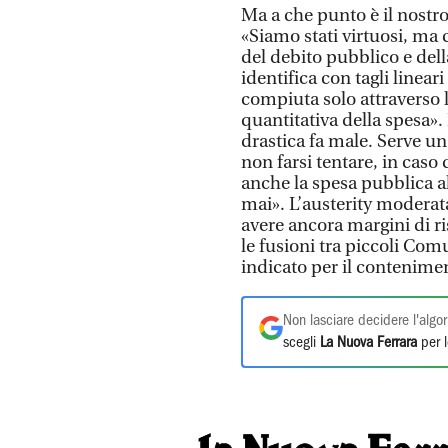
Ma a che punto è il nostr
«Siamo stati virtuosi, ma 
del debito pubblico e del
identifica con tagli linea
compiuta solo attraverso l’
quantitativa della spesa».
drastica fa male. Serve u
non farsi tentare, in caso
anche la spesa pubblica al
mai». L’austerity moderat
avere ancora margini di r
le fusioni tra piccoli Com
indicato per il contenime
Non lasciare decidere l'algor
scegli
La Nuova Ferrara
per l