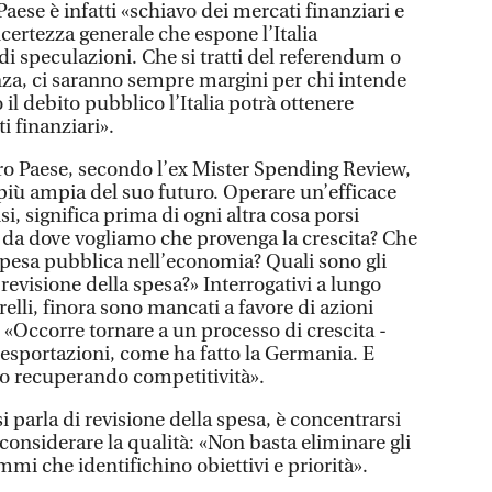
 Paese è infatti «schiavo dei mercati finanziari e
certezza generale che espone l’Italia
i speculazioni. Che si tratti del referendum o
anza, ci saranno sempre margini per chi intende
il debito pubblico l’Italia potrà ottenere
i finanziari».
ro Paese, secondo l’ex Mister Spending Review,
 più ampia del suo futuro. Operare un’efficace
isi, significa prima di ogni altra cosa porsi
da dove vogliamo che provenga la crescita? Che
 spesa pubblica nell’economia? Quali sono gli
a revisione della spesa?» Interrogativi a lungo
elli, finora sono mancati a favore di azioni
 «Occorre tornare a un processo di crescita -
e esportazioni, come ha fatto la Germania. E
lo recuperando competitività».
si parla di revisione della spesa, è concentrarsi
 considerare la qualità: «Non basta eliminare gli
i che identifichino obiettivi e priorità».