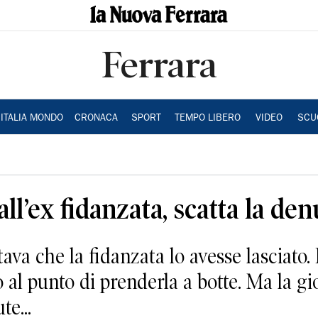
Ferrara
ITALIA MONDO
CRONACA
SPORT
TEMPO LIBERO
VIDEO
SCU
ll’ex fidanzata, scatta la de
 che la fidanzata lo avesse lasciato. 
 al punto di prenderla a botte. Ma la gi
te...