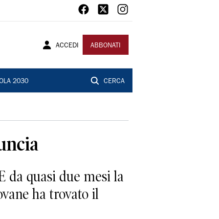
ACCEDI
ABBONATI
OLA 2030
CERCA
nuncia
E da quasi due mesi la
ovane ha trovato il