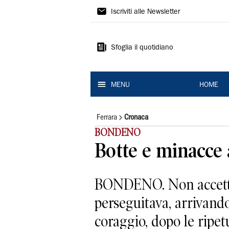
La
Iscriviti alle Newsletter
Nuova
Ferrara
Sfoglia il quotidiano
MENU
HOME
Ferrara
Cronaca
BONDENO
Botte e minacce a
BONDENO. Non accettava
perseguitava, arrivando
coraggio, dopo le ripetu