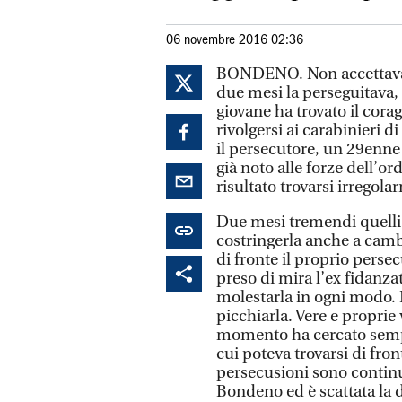
06 novembre 2016 02:36
BONDENO. Non accettava ch
due mesi la perseguitava, 
giovane ha trovato il corag
rivolgersi ai carabinieri
il persecutore, un 29enne
già noto alle forze dell’or
risultato trovarsi irregolar
Due mesi tremendi quelli 
costringerla anche a cambi
di fronte il proprio persec
preso di mira l’ex fidanza
molestarla in ogni modo. 
picchiarla. Vere e proprie
momento ha cercato sempli
cui poteva trovarsi di fron
persecusioni sono continua
Bondeno ed è scattata la 