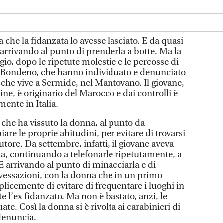
e la fidanzata lo avesse lasciato. E da quasi
arrivando al punto di prenderla a botte. Ma la
gio, dopo le ripetute molestie e le percosse di
 di Bondeno, che hanno individuato e denunciato
 che vive a Sermide, nel Mantovano. Il giovane,
dine, è originario del Marocco e dai controlli è
mente in Italia.
che ha vissuto la donna, al punto da
are le proprie abitudini, per evitare di trovarsi
utore. Da settembre, infatti, il giovane aveva
ta, continuando a telefonarle ripetutamente, a
E arrivando al punto di minacciarla e di
 vessazioni, con la donna che in un primo
cemente di evitare di frequentare i luoghi in
te l’ex fidanzato. Ma non è bastato, anzi, le
te. Così la donna si è rivolta ai carabinieri di
denuncia.