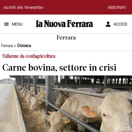
La
Iscriviti alle Newsletter
ABBONATI
Nuova
MENU
ACCEDI
Ferrara
Ferrara
Ferrara
Cronaca
l’allarme da confagricoltura
Carne bovina, settore in crisi