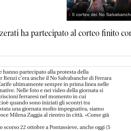
◗
Il corteo dei No Salvabanche
erati ha partecipato al corteo finito con
 hanno partecipato alla protesta della
r Renzi c’era anche il No Salvabanche di Ferrara
 Carife ultimamente sempre in prima linea nelle
ative. Nelle foto e nei video della giornata si
triscioni ferraresi nel momento in cui
ioè quando sono iniziati gli scontri tra
È stata una giornata molto impegnativa, siamo
voce Milena Zaggia al rientro in città. «Come già
o scorso 22 ottobre a Pontassieve, anche oggi (5