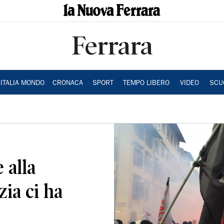
Ferrara
ITALIA MONDO
CRONACA
SPORT
TEMPO LIBERO
VIDEO
SCU
 alla
zia ci ha