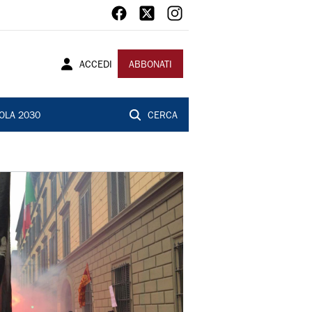
ACCEDI
ABBONATI
OLA 2030
CERCA