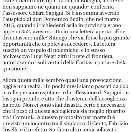
«Attendiamo altre ripartizioni da Bologna, anche se
non sappiamo nè quanti nè quando» conferma
l’assessore Chiara Sapigni. Si è insomma avverato
l’auspicio di don Domenico Bedin, che nel marzo
2015, quando i richiedenti asilo in provincia erano
appena 352, aveva scritto in una lettera aperta: «E se
diventassero mille? Ritengo che sia forse la più grande
opportunità che ci poteva succedere». La lettera
suscitò un vespaio di polemiche, e lo stesso
arcivescovo Luigi Negri zittì il prete di frontiera,
autorizzando i soli vertici della Caritas a parlare della
questione.
Allora quota mille sembrò quasi una provocazione,
oggi è una realtà. «In pochi mesi siamo passati da 600
a mille persone ospitate - è la riflessione di Sapigni - e
bisogna prendere atto che il sistema dell’accoglienza
ha retto. Non ci sono stati disastri, certo è necessario
che il peso di questa accoglienza sia meglio ripartito
tra i Comuni». A questo proposito per martedì è
previsto un incontro tra il sindaoco di Cento, Fabrizio
Toselli, e il prefetto. Su di un altro tema sollevato