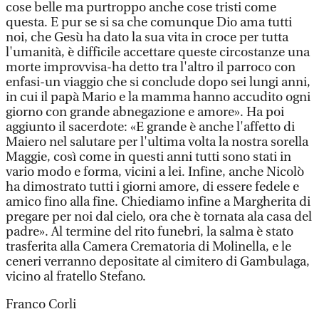
cose belle ma purtroppo anche cose tristi come
questa. E pur se si sa che comunque Dio ama tutti
noi, che Gesù ha dato la sua vita in croce per tutta
l'umanità, è difficile accettare queste circostanze una
morte improvvisa-ha detto tra l'altro il parroco con
enfasi-un viaggio che si conclude dopo sei lungi anni,
in cui il papà Mario e la mamma hanno accudito ogni
giorno con grande abnegazione e amore». Ha poi
aggiunto il sacerdote: «E grande è anche l'affetto di
Maiero nel salutare per l'ultima volta la nostra sorella
Maggie, così come in questi anni tutti sono stati in
vario modo e forma, vicini a lei. Infine, anche Nicolò
ha dimostrato tutti i giorni amore, di essere fedele e
amico fino alla fine. Chiediamo infine a Margherita di
pregare per noi dal cielo, ora che è tornata ala casa del
padre». Al termine del rito funebri, la salma è stato
trasferita alla Camera Crematoria di Molinella, e le
ceneri verranno depositate al cimitero di Gambulaga,
vicino al fratello Stefano.
Franco Corli