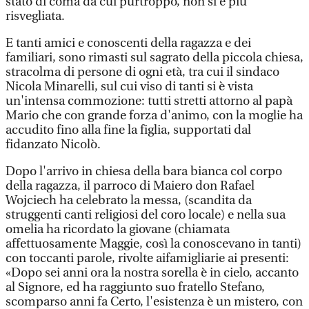
stato di coma da cui purtroppo, non si è più
risvegliata.
E tanti amici e conoscenti della ragazza e dei
familiari, sono rimasti sul sagrato della piccola chiesa,
stracolma di persone di ogni età, tra cui il sindaco
Nicola Minarelli, sul cui viso di tanti si è vista
un'intensa commozione: tutti stretti attorno al papà
Mario che con grande forza d'animo, con la moglie ha
accudito fino alla fine la figlia, supportati dal
fidanzato Nicolò.
Dopo l'arrivo in chiesa della bara bianca col corpo
della ragazza, il parroco di Maiero don Rafael
Wojciech ha celebrato la messa, (scandita da
struggenti canti religiosi del coro locale) e nella sua
omelia ha ricordato la giovane (chiamata
affettuosamente Maggie, così la conoscevano in tanti)
con toccanti parole, rivolte aifamigliarie ai presenti:
«Dopo sei anni ora la nostra sorella è in cielo, accanto
al Signore, ed ha raggiunto suo fratello Stefano,
scomparso anni fa Certo, l'esistenza è un mistero, con