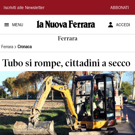
La
Iscriviti alle Newsletter
ABBONATI
Nuova
MENU
ACCEDI
Ferrara
Ferrara
Ferrara
Cronaca
Tubo si rompe, cittadini a secco