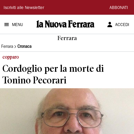
La
Iscriviti alle Newsletter
ABBONATI
Nuova
MENU
ACCEDI
Ferrara
Ferrara
Ferrara
Cronaca
copparo
Cordoglio per la morte di
Tonino Pecorari