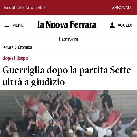
La
Iscriviti alle Newsletter
ABBONATI
Nuova
MENU
ACCEDI
Ferrara
Ferrara
Ferrara
Cronaca
dopo i daspo
Guerriglia dopo la partita Sette
ultrà a giudizio