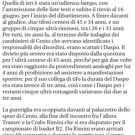
Quella di ieri è stata un’udienza-lampo, con
l’ammissione delle liste testi e subito il rinvio al 16
giugno, per l’inizio del dibattimento. A finire davanti
al giudice, due tifosi centesi di 45 e 34 anni, e un
gruppo di cinque ultrà riminesi, tra i 26 e i 33 anni.
Per tutti, tre anni fa, al termine delle indagini dei
carabinieri di Cento che avevano identificato i
responsabili dei disordini, erano scattati i Daspo. Il
divieto più severo era stato disposto dalla questura
per l’ultrà centese di 45 anni, perché per già due volte
era stato raggiunto da provvedimenti analoghi:per lui
4 anni di proibizione ad assistere a manifestazioni
sportive; per il suo collega di tifo la durata del Daspo
era stata invece di tre anni, così come i Daspo per i
restanti cinque ultrà romagnoli variavano dai due ai
tre anni.
La guerriglia era scoppiata davanti al palazzetto dello
sport di Cento, alla fine dell’incontro fra l’allora
Tramec e la Crabs Rimini che si era disputato per il
campionato di basket B2. Da Rimini erano arrivati