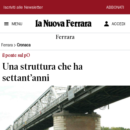
La
Iscriviti alle Newsletter
ABBONATI
Nuova
MENU
ACCEDI
Ferrara
Ferrara
Ferrara
Cronaca
il ponte sul pO
Una struttura che ha
settant’anni