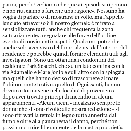
paura, perché vediamo che questi episodi si ripetono
e non riusciamo a farcene una ragione». Nessuno ha
voglia di parlare o di mostrarsi in volto, ma l'appello
lanciato attraverso è il nostro giornale è mirato a
sensibilizzare tutti, anche chi frequenta la zona
saltuariamente, a segnalare alle forze dell'ordine
eventuali movimenti sospetti. Qualcuno potrebbe
anche solo aver visto del fumo alzarsi dall'interno del
residence e potrebbe quindi fornire elementi utili agli
investigatori. Sono un'ottantina i condomini del
residence Park Scacchi, che su un lato confina con le
vie Adamello e Mare Jonio e sull'altro con la spiaggia,
ma quelli che hanno deciso di trascorrere al mare
l'ultimo ponte festivo, quello di Ognissanti, hanno
dovuto ritornarsene nelle località di provenienza,
dopo aver trovato principi di incendio in alcuni
appartamenti. «Alcuni vicini - incalzano sempre le
donne che si sono rivolte alle nostra redazione - si
sono ritrovati la tettoia in legno tutta annerita dal
fumo e oltre alla paura resta il danno, perché non
possiamo fruire liberamente della nostra proprietà».