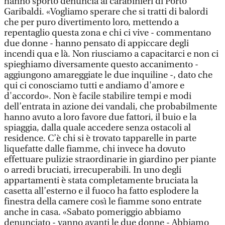
hanno sporto denuncia ai carabinieri di Porto
Garibaldi. «Vogliamo sperare che si tratti di balordi
che per puro divertimento loro, mettendo a
repentaglio questa zona e chi ci vive - commentano
due donne - hanno pensato di appiccare degli
incendi qua e là. Non riusciamo a capacitarci e non ci
spieghiamo diversamente questo accanimento -
aggiungono amareggiate le due inquiline -, dato che
qui ci conosciamo tutti e andiamo d'amore e
d'accordo». Non è facile stabilire tempi e modi
dell’entrata in azione dei vandali, che probabilmente
hanno avuto a loro favore due fattori, il buio e la
spiaggia, dalla quale accedere senza ostacoli al
residence. C’è chi si è trovato tapparelle in parte
liquefatte dalle fiamme, chi invece ha dovuto
effettuare pulizie straordinarie in giardino per piante
o arredi bruciati, irrecuperabili. In uno degli
appartamenti è stata completamente bruciata la
casetta all’esterno e il fuoco ha fatto esplodere la
finestra della camere così le fiamme sono entrate
anche in casa. «Sabato pomeriggio abbiamo
denunciato - vanno avanti le due donne - Abbiamo