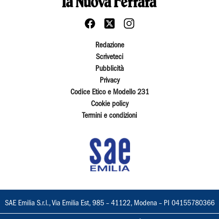
Redazione
Scriveteci
Pubblicità
Privacy
Codice Etico e Modello 231
Cookie policy
Termini e condizioni
SAE Emilia S.r.l., Via Emilia Est, 985 – 41122, Modena – PI 04155780366