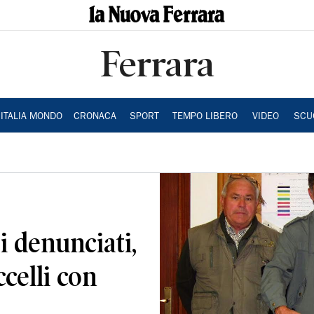
Ferrara
ITALIA MONDO
CRONACA
SPORT
TEMPO LIBERO
VIDEO
SCU
i denunciati,
celli con