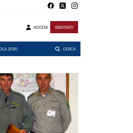
ACCEDI
ABBONATI
OLA 2030
CERCA