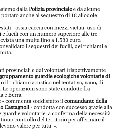
nsieme dalla
Polizia provinciale
e da alcune
 portato anche al sequestro di 18 allodole
tati - ossia caccia con mezzi vietati, uso di
ri e fucili con un numero superiore alle tre
revista una multa fino a 1.580 euro.
onvalidato i sequestri dei fucili, dei richiami e
enuta.
ti provinciali e dai volontari (rispettivamente
ggruppamento guardie ecologiche volontarie di
to il richiamo acustico nel tentativo, vano, di
. Le operazioni sono state condotte fra
a e Berra.
 - commenta soddisfatto il
comandante della
io Castagnoli
- condotta con successo grazie alla
e guardie volontarie, a conferma della necessità
nuo controllo del territorio per affermare il
devono valere per tutti"».