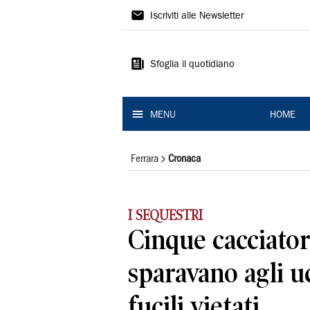
La
Iscriviti alle Newsletter
Nuova
Ferrara
Sfoglia il quotidiano
MENU
HOME
Ferrara
Cronaca
I SEQUESTRI
Cinque cacciator
sparavano agli uc
fucili vietati