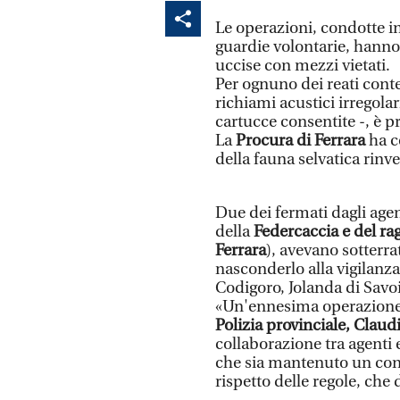
Le operazioni, condotte i
guardie volontarie, hanno
uccise con mezzi vietati.
Per ognuno dei reati contes
richiami acustici irregola
cartucce consentite -, è p
La
Procura di Ferrara
ha c
della fauna selvatica rinv
Due dei fermati dagli agen
della
Federcaccia e del ra
Ferrara
), avevano sotterra
nasconderlo alla vigilanza
Codigoro, Jolanda di Savoi
«Un'ennesima operazione
Polizia provinciale, Claud
collaborazione tra agenti 
che sia mantenuto un conti
rispetto delle regole, che 