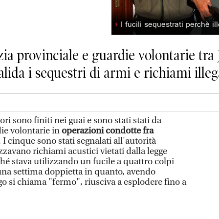
◗
I fucili sequestrati perchè il
zia provinciale e guardie volontarie tra
lida i sequestri di armi e richiami illeg
i sono finiti nei guai e sono stati stati da
ie volontarie in
operazioni condotte fra
. I cinque sono stati segnalati all'autorità
zzavano richiami acustici vietati dalla legge
hé stava utilizzando un fucile a quattro colpi
 una settima doppietta in quanto, avendo
o si chiama "fermo", riusciva a esplodere fino a