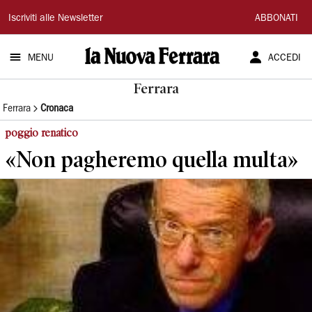
La
Iscriviti alle Newsletter
ABBONATI
Nuova
MENU
ACCEDI
Ferrara
Ferrara
Ferrara
Cronaca
poggio renatico
«Non pagheremo quella multa»