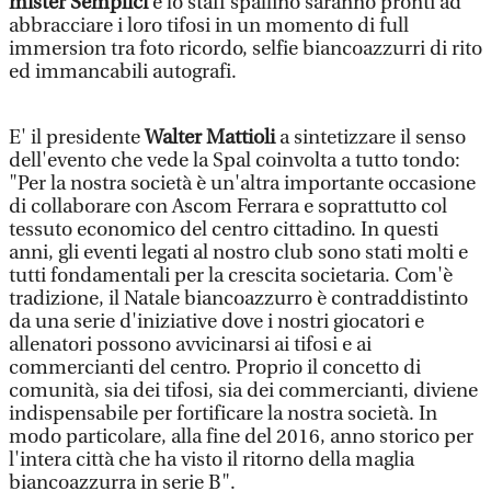
mister Semplici
e lo staff spallino saranno pronti ad
abbracciare i loro tifosi in un momento di full
immersion tra foto ricordo, selfie biancoazzurri di rito
ed immancabili autografi.
E' il presidente
Walter Mattioli
a sintetizzare il senso
dell'evento che vede la Spal coinvolta a tutto tondo:
"Per la nostra società è un'altra importante occasione
di collaborare con Ascom Ferrara e soprattutto col
tessuto economico del centro cittadino. In questi
anni, gli eventi legati al nostro club sono stati molti e
tutti fondamentali per la crescita societaria. Com'è
tradizione, il Natale biancoazzurro è contraddistinto
da una serie d'iniziative dove i nostri giocatori e
allenatori possono avvicinarsi ai tifosi e ai
commercianti del centro. Proprio il concetto di
comunità, sia dei tifosi, sia dei commercianti, diviene
indispensabile per fortificare la nostra società. In
modo particolare, alla fine del 2016, anno storico per
l'intera città che ha visto il ritorno della maglia
biancoazzurra in serie B".