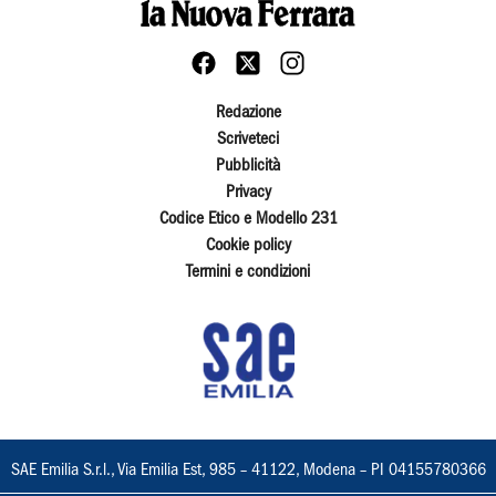
Redazione
Scriveteci
Pubblicità
Privacy
Codice Etico e Modello 231
Cookie policy
Termini e condizioni
SAE Emilia S.r.l., Via Emilia Est, 985 – 41122, Modena – PI 04155780366