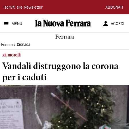
La
Iscriviti alle Newsletter
ABBONATI
Nuova
MENU
ACCEDI
Ferrara
Ferrara
Ferrara
Cronaca
xii morelli
Vandali distruggono la corona
per i caduti