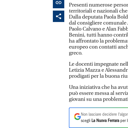
Presenti numerose persona
territoriali e nazionali ch
Dalla deputata Paola Bold
dal consigliere comunale A
Paolo Calvano e Alan Fabb
Benini, tutti hanno contri
ha affrontato la problemat
europeo con contatti anche
greco.
Le docenti impegnate nell
Letizia Mazza e Alessandra
prodigati per la buona riu
Una iniziativa che ha avu
può essere messa al serviz
giovani su una problemati
Non lasciare decidere l'algor
scegli
La Nuova Ferrara
per l