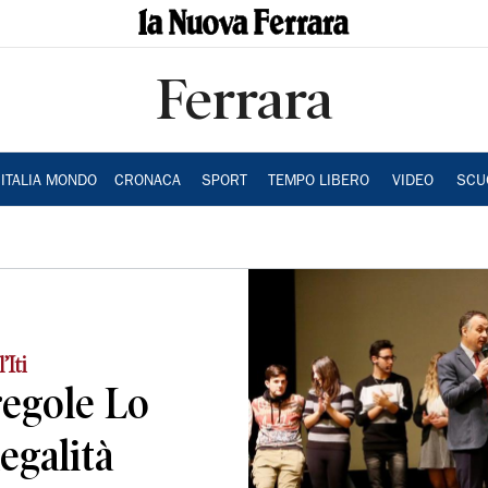
Ferrara
ITALIA MONDO
CRONACA
SPORT
TEMPO LIBERO
VIDEO
SCU
’Iti
 regole Lo
legalità