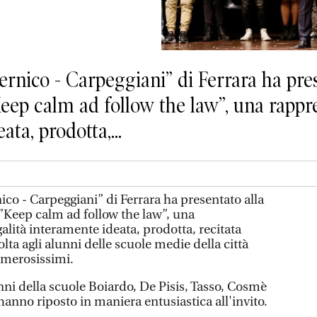
pernico - Carpeggiani” di Ferrara ha pre
Keep calm ad follow the law”, una rappr
ata, prodotta,...
nico - Carpeggiani” di Ferrara ha presentato alla
o”Keep calm ad follow the law”, una
alità interamente ideata, prodotta, recitata
volta agli alunni delle scuole medie della città
umerosissimi.
nni della scuole Boiardo, De Pisis, Tasso, Cosmè
hanno riposto in maniera entusiastica all'invito.