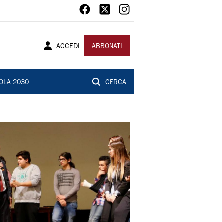
ACCEDI
ABBONATI
OLA 2030
CERCA