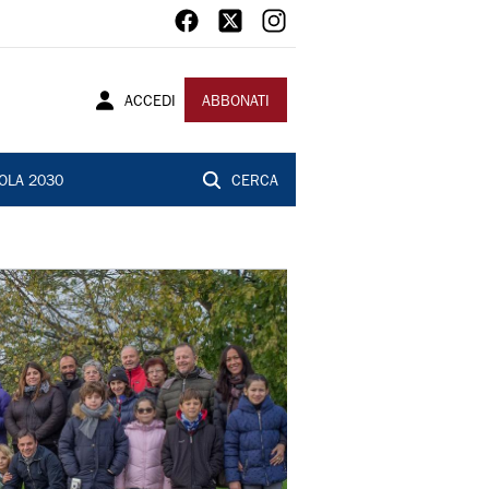
ACCEDI
ABBONATI
OLA 2030
CERCA