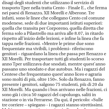
disagi degli studenti che utilizzano il servizio di
trasporto Tper nella tratta Cento - Finale E., che ferma
nei paesi di Renazzo, XII Morelli e Alberone. Tre
infatti, sono le linee che collegano Cento col comune
modenese, sede di due importanti istituti superiori:
quella che transita per Corporeno, quella diretta che
ferma solo a Pilastrello ma arriva alle 8.07, in ritardo
rispetto all'inizio delle lezioni, e infine la linea che fa
tappa nelle frazioni. «Mentre le prime due sono
frequentate ma vivibili, i problemi– riferiscono
genitori – riguardano la linea che passa per Renazzo e
XII Morelli. Per trasportare tutti gli studenti lo scorso
anno Tper utilizzava due snodati, mentre quest'anno
passano uno snodato e due autobus. Ma i ragazzi del
Centese che frequentano quest'anno liceo e agraria
sono molti di più, oltre 150». Solo da Renazzo, fanno
presente i genitori, salgono 75 studenti, più di 20 da
XII Morelli. Ma quando i bus arrivano nelle frazioni, ci
sono già i circa 50 ragazzi del capoluogo, saliti in
stazione o in via Ferrarese. Da qui, il pericolo: «Sulle
tre corriere – spiegano - i ragazzi stanno strettissimi.