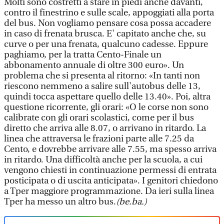
Molti sono costretti a stare in piedi anche davanti,
contro il finestrino e sulle scale, appoggiati alla porta
del bus. Non vogliamo pensare cosa possa accadere
in caso di frenata brusca. E' capitato anche che, su
curve o per una frenata, qualcuno cadesse. Eppure
paghiamo, per la tratta Cento-Finale un
abbonamento annuale di oltre 300 euro». Un
problema che si presenta al ritorno: «In tanti non
riescono nemmeno a salire sull'autobus delle 13,
quindi tocca aspettare quello delle 13.40». Poi, altra
questione ricorrente, gli orari: «O le corse non sono
calibrate con gli orari scolastici, come per il bus
diretto che arriva alle 8.07, o arrivano in ritardo. La
linea che attraversa le frazioni parte alle 7.25 da
Cento, e dovrebbe arrivare alle 7.55, ma spesso arriva
in ritardo. Una difficoltà anche per la scuola, a cui
vengono chiesti in continuazione permessi di entrata
posticipata o di uscita anticipata». I genitori chiedono
a Tper maggiore programmazione. Da ieri sulla linea
Tper ha messo un altro bus.
(be.ba.)