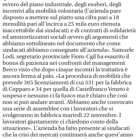
ovvero del piano industriale, degli esuberi, degli
incentivi alla mobilità volontaria (l’azienda pare
disposto a mettere sul piatto una cifra pari a 18
mensilità pari all’incirca a 25 mila euro ritenuta
inaccettabile dai sindacati) e di contratti di solidarietà
ed ammortizzatori sociali ovvero gli argomenti che
abbiamo sottolineato nel documento che come
sindacati abbiamo consegnato all’azienda». Samuele
Lodi, segretario provinciale Fiom-Cgil ha esaurito il
bonus di pazienza nei confronti del management
Berco visto che dopo cinque incontri la trattativa è
ancora ferma al palo. «La procedura di mobilità che
prevede 365 licenziamenti di cui 331 per la fabbrica
di Copparo e 34 per quella di Castelfranco Veneto è
sospesa e nessuno ci fa fuoco ma è chiaro che così
non si può andare avanti. Abbiamo anche convocato
una serie di assemblee con i lavoratori che si
svolgeranno in fabbrica martedì 22 novembre. I
lavoratori giustamente ci chiedono conto della
situazione». L’azienda ha fatto presente ai sindacati
che la crisi dei mercati continuerà anche quest’anno