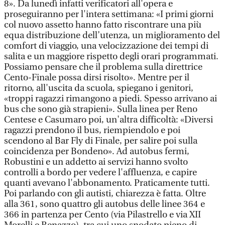
8». Da lunedì infatti verificatori all'opera e
proseguiranno per l'intera settimana: «I primi giorni
col nuovo assetto hanno fatto riscontrare una più
equa distribuzione dell’utenza, un miglioramento del
comfort di viaggio, una velocizzazione dei tempi di
salita e un maggiore rispetto degli orari programmati.
Possiamo pensare che il problema sulla direttrice
Cento-Finale possa dirsi risolto». Mentre per il
ritorno, all'uscita da scuola, spiegano i genitori,
«troppi ragazzi rimangono a piedi. Spesso arrivano ai
bus che sono già strapieni». Sulla linea per Reno
Centese e Casumaro poi, un'altra difficoltà: «Diversi
ragazzi prendono il bus, riempiendolo e poi
scendono al Bar Fly di Finale, per salire poi sulla
coincidenza per Bondeno». Ad autobus fermi,
Robustini e un addetto ai servizi hanno svolto
controlli a bordo per vedere l'affluenza, e capire
quanti avevano l'abbonamento. Praticamente tutti.
Poi parlando con gli autisti, chiarezza è fatta. Oltre
alla 361, sono quattro gli autobus delle linee 364 e
366 in partenza per Cento (via Pilastrello e via XII