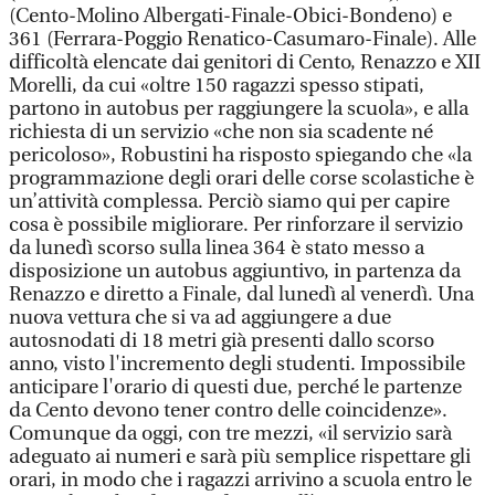
(Cento-Molino Albergati-Finale-Obici-Bondeno) e
361 (Ferrara-Poggio Renatico-Casumaro-Finale). Alle
difficoltà elencate dai genitori di Cento, Renazzo e XII
Morelli, da cui «oltre 150 ragazzi spesso stipati,
partono in autobus per raggiungere la scuola», e alla
richiesta di un servizio «che non sia scadente né
pericoloso», Robustini ha risposto spiegando che «la
programmazione degli orari delle corse scolastiche è
un’attività complessa. Perciò siamo qui per capire
cosa è possibile migliorare. Per rinforzare il servizio
da lunedì scorso sulla linea 364 è stato messo a
disposizione un autobus aggiuntivo, in partenza da
Renazzo e diretto a Finale, dal lunedì al venerdì. Una
nuova vettura che si va ad aggiungere a due
autosnodati di 18 metri già presenti dallo scorso
anno, visto l'incremento degli studenti. Impossibile
anticipare l'orario di questi due, perché le partenze
da Cento devono tener contro delle coincidenze».
Comunque da oggi, con tre mezzi, «il servizio sarà
adeguato ai numeri e sarà più semplice rispettare gli
orari, in modo che i ragazzi arrivino a scuola entro le