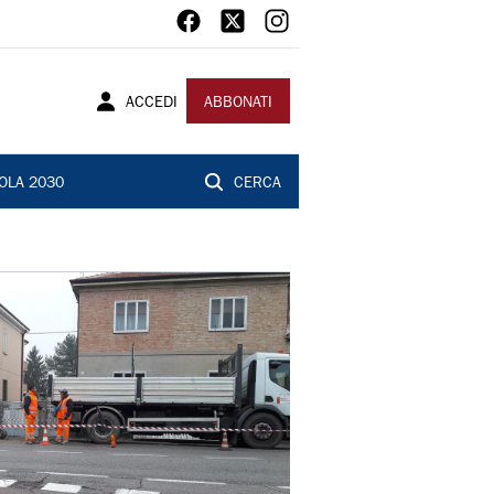
ACCEDI
ABBONATI
OLA 2030
CERCA