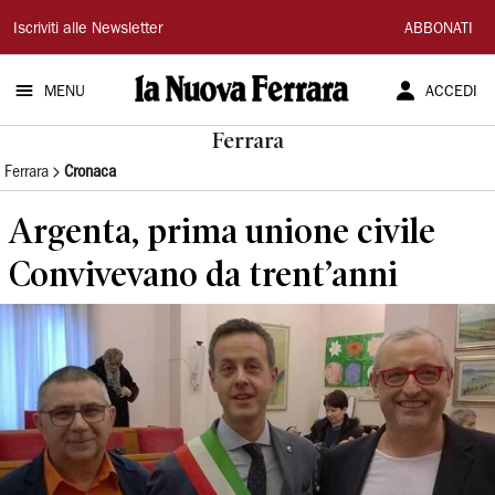
La
Iscriviti alle Newsletter
ABBONATI
Nuova
MENU
ACCEDI
Ferrara
Ferrara
Ferrara
Cronaca
Argenta, prima unione civile
Convivevano da trent’anni