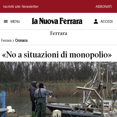
La
Iscriviti alle Newsletter
ABBONATI
Nuova
MENU
ACCEDI
Ferrara
Ferrara
Ferrara
Cronaca
«No a situazioni di monopolio»