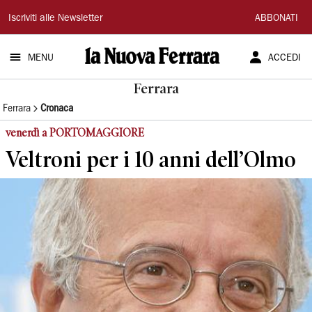
La
Iscriviti alle Newsletter
ABBONATI
Nuova
MENU
ACCEDI
Ferrara
Ferrara
Ferrara
Cronaca
venerdì a PORTOMAGGIORE
Veltroni per i 10 anni dell’Olmo