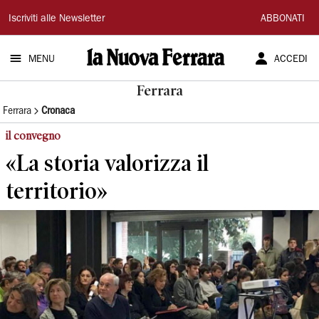
La
Iscriviti alle Newsletter
ABBONATI
Nuova
MENU
ACCEDI
Ferrara
Ferrara
Ferrara
Cronaca
il convegno
«La storia valorizza il
territorio»