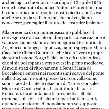
archeologico che «non nasce dopo il 12 aprile 1945 -
come ha esordito il sindaco Antonio Fiorentini - ma
ha una storia che sta sotto i nostri piedi e che è viva
anche se non la vediamo ma che noi vogliamo
conoscere, per capire il futuro da costruire insieme».
Alla presenza di un numerosissimo pubblico, il
convegno si è articolato in due parti: conservazione e
valorizzazione. Stando alle indagini sul territorio di
Argenta capoluogo, si ipotizza, hanno spiegato Marco
Cacciari e Chiara Guarnieri, che la città vera e propria
sia sorta in zona Borgo Seliciata in età tardoantica e
che si sia poi espansa verso ovest in pieno medioevo.
Ai molti strati di ritrovamenti a Santa Maria di
Boccaleone emersi nei recentissimi scavi e del ponte
della Braglia, ritrovato presso la circonvallazione,
sono state dedicate le relazioni di Xabier Gonzales
Muro e di Cecilia Vallini. Il contributo di Luisa
Roncarati, ha allontanato la prospettiva all'età
romana, sulla base di alcuni reperti antichissimi,
quando «una forma di popolamento va supposta,