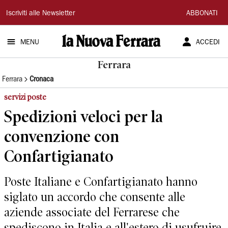
La
Iscriviti alle Newsletter
ABBONATI
Nuova
MENU
ACCEDI
Ferrara
Ferrara
Ferrara
Cronaca
servizi poste
Spedizioni veloci per la
convenzione con
Confartigianato
Poste Italiane e Confartigianato hanno
siglato un accordo che consente alle
aziende associate del Ferrarese che
spediscono in Italia e all'estero di usufruire