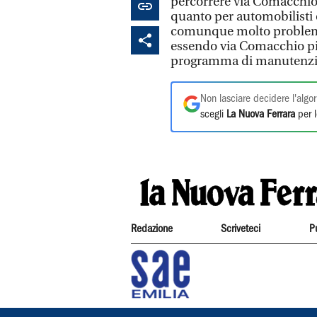
percorrere via Comacchio 
quanto per automobilisti e
comunque molto problemat
essendo via Comacchio piut
programma di manutenz
Non lasciare decidere l'algor
scegli
La Nuova Ferrara
per l
Redazione
Scriveteci
P