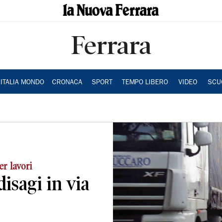
Ferrara
ITALIA MONDO
CRONACA
SPORT
TEMPO LIBERO
VIDEO
SCU
er lavori
disagi in via