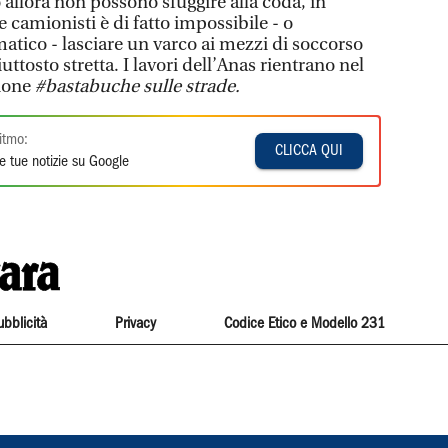
allora non possono sfuggire alla coda, in
 camionisti è di fatto impossibile - o
ico - lasciare un varco ai mezzi di soccorso
tosto stretta. I lavori dell’Anas rientrano nel
ione
#bastabuche sulle strade.
itmo:
CLICCA QUI
e tue notizie su Google
ubblicità
Privacy
Codice Etico e Modello 231