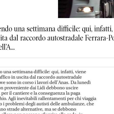
do una settimana difficile: qui, infatti,
scita dal raccordo autostradale Ferrara-
l’A...
una settimana difficile: qui, infatti, viene
affico in uscita dal raccordo autostradale
ve sono in corso i lavori dell’Anas. Da lunedì
on proveniente dai Lidi debbono uscire
per il cantiere e la conseguenza la paga
io. Agli inevitabili rallentamenti per chi viaggia
 i problemi degli autisti delle ambulanze, che
o strade alternative, ma se debbono