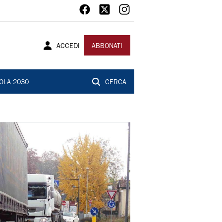
ACCEDI
ABBONATI
OLA 2030
CERCA